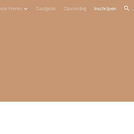
nze Heren
Gastgezin
Opvoeding
Inschrijven
ion