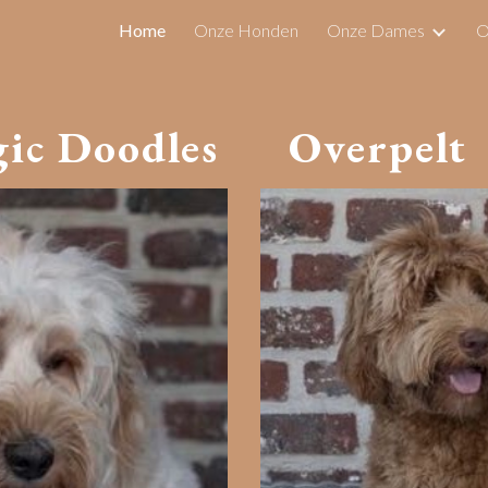
Home
Onze Honden
Onze Dames
O
ip to main content
Skip to navigat
ic Doodles
Overpelt