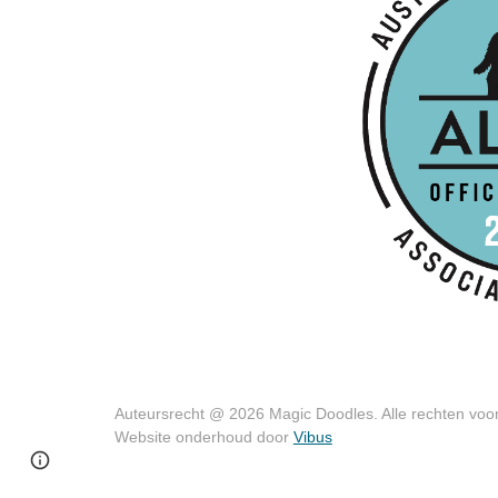
Auteursrecht @ 2026 Magic Doodles. Alle rechten vo
Website onderhoud door
Vibus
Google Sites
Report abuse