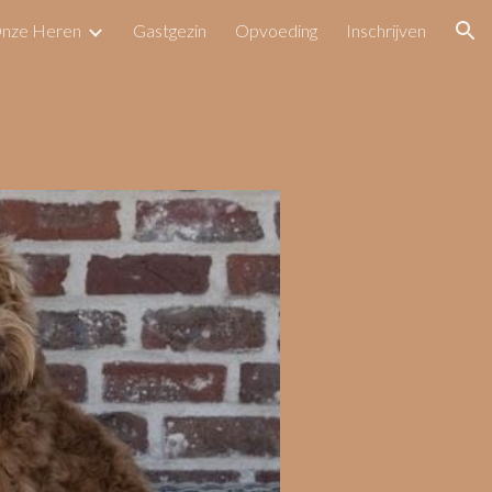
nze Heren
Gastgezin
Opvoeding
Inschrijven
ion