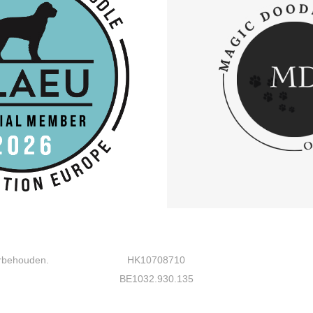
orbehouden.
HK10708710
BE1032.930.135